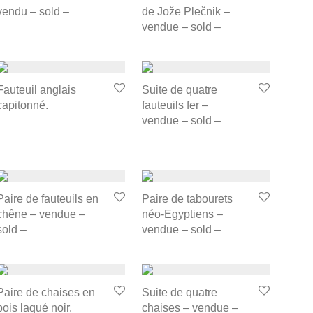
vendu – sold –
de Jože Plečnik –
vendue – sold –
Fauteuil anglais
Suite de quatre
capitonné.
fauteuils fer –
vendue – sold –
Paire de fauteuils en
Paire de tabourets
chêne – vendue –
néo-Egyptiens –
sold –
vendue – sold –
Paire de chaises en
Suite de quatre
bois laqué noir.
chaises – vendue –