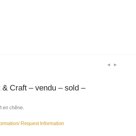
t & Craft – vendu – sold –
ft en chêne.
rmation/ Request Information