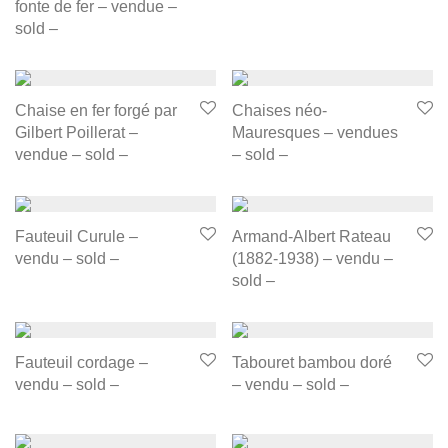
fonte de fer – vendue –
sold –
Chaise en fer forgé par
Chaises néo-
Gilbert Poillerat –
Mauresques – vendues
vendue – sold –
– sold –
Fauteuil Curule –
Armand-Albert Rateau
vendu – sold –
(1882-1938) – vendu –
sold –
Fauteuil cordage –
Tabouret bambou doré
vendu – sold –
– vendu – sold –