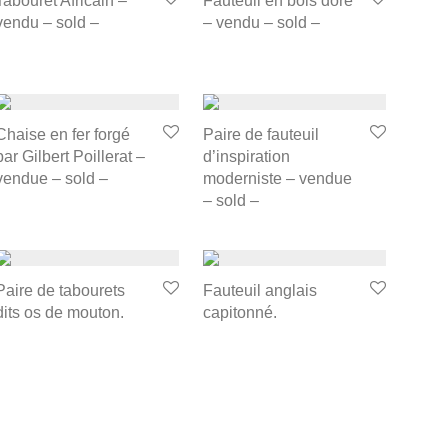
Tabouret Africain –
Fauteuil en bois doré
vendu – sold –
– vendu – sold –
Chaise en fer forgé
Paire de fauteuil
par Gilbert Poillerat –
d’inspiration
vendue – sold –
moderniste – vendue
– sold –
Paire de tabourets
Fauteuil anglais
dits os de mouton.
capitonné.