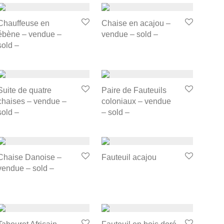
Chauffeuse en
Chaise en acajou –
ébène – vendue –
vendue – sold –
sold –
Suite de quatre
Paire de Fauteuils
chaises – vendue –
coloniaux – vendue
sold –
– sold –
Chaise Danoise –
Fauteuil acajou
vendue – sold –