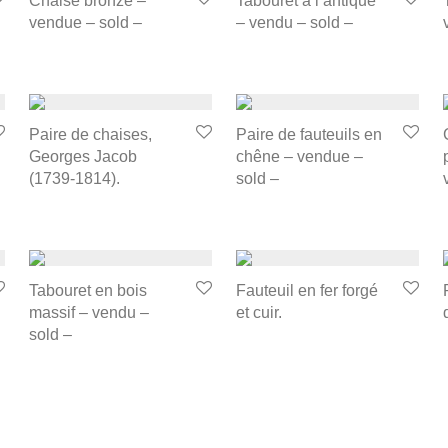
Chaise bronze –
Tabouret à l’antique
vendue – sold –
– vendu – sold –
Paire de chaises,
Paire de fauteuils en
Georges Jacob
chêne – vendue –
(1739-1814).
sold –
Tabouret en bois
Fauteuil en fer forgé
massif – vendu –
et cuir.
sold –