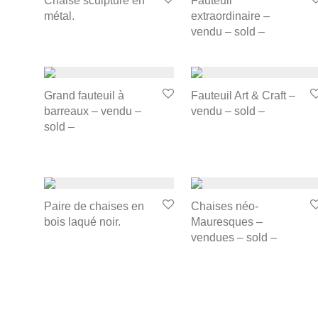
Chaise sculpture en
Fauteuil
métal.
extraordinaire –
vendu – sold –
Grand fauteuil à
Fauteuil Art & Craft –
barreaux – vendu –
vendu – sold –
sold –
Paire de chaises en
Chaises néo-
bois laqué noir.
Mauresques –
vendues – sold –