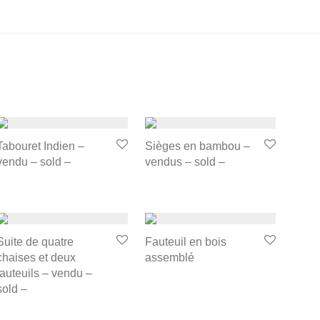
Tabouret Indien –
Sièges en bambou –
vendu – sold –
vendus – sold –
Suite de quatre
Fauteuil en bois
chaises et deux
assemblé
fauteuils – vendu –
sold –