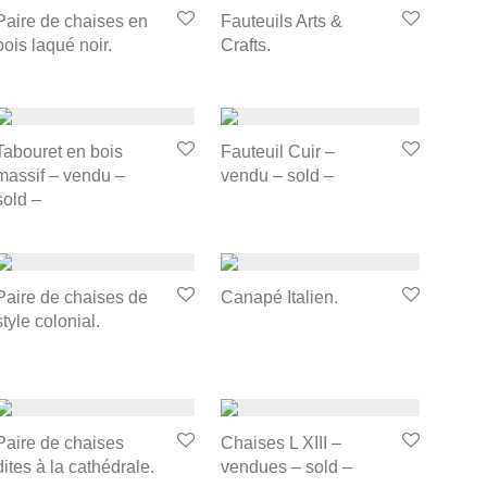
Paire de chaises en
Fauteuils Arts &
bois laqué noir.
Crafts.
Tabouret en bois
Fauteuil Cuir –
massif – vendu –
vendu – sold –
sold –
Paire de chaises de
Canapé Italien.
style colonial.
Paire de chaises
Chaises L XIII –
dites à la cathédrale.
vendues – sold –