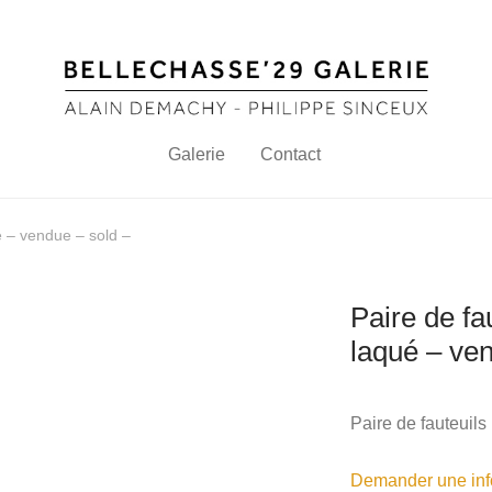
Galerie
Contact
ué – vendue – sold –
Paire de fa
laqué – ven
Paire de fauteuils
Demander une info