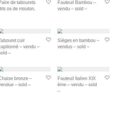
Paire de tabourets
Fauteuil Bambou –
dits os de mouton.
vendu – sold –
Tabouret cuir
Sièges en bambou –
capitonné – vendu –
vendus – sold –
sold –
Chaise bronze –
Fauteuil Italien XIX
vendue – sold –
ème – vendu – sold
–