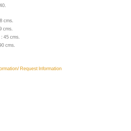
40.
48 cms.
9 cms.
 : 45 cms.
 90 cms.
rmation/ Request Information