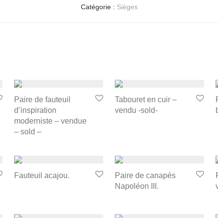
Catégorie :
Sièges
Paire de fauteuil
Tabouret en cuir –
d’inspiration
vendu -sold-
moderniste – vendue
– sold –
Fauteuil acajou.
Paire de canapés
Napoléon III.