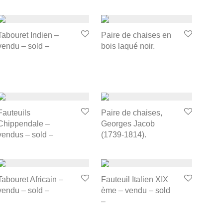
Tabouret Indien –
Paire de chaises en
vendu – sold –
bois laqué noir.
Fauteuils
Paire de chaises,
Chippendale –
Georges Jacob
vendus – sold –
(1739-1814).
Tabouret Africain –
Fauteuil Italien XIX
vendu – sold –
ème – vendu – sold
–