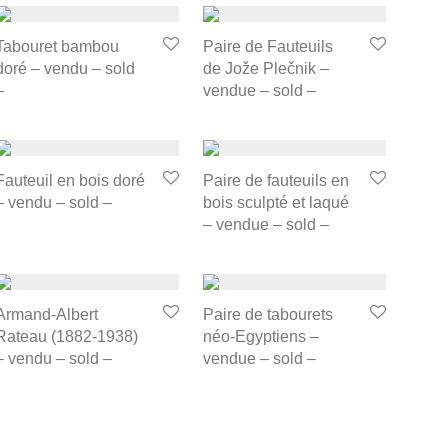
Tabouret bambou
Paire de Fauteuils
doré – vendu – sold
de Jože Plečnik –
–
vendue – sold –
Fauteuil en bois doré
Paire de fauteuils en
– vendu – sold –
bois sculpté et laqué
– vendue – sold –
Armand-Albert
Paire de tabourets
Rateau (1882-1938)
néo-Egyptiens –
– vendu – sold –
vendue – sold –