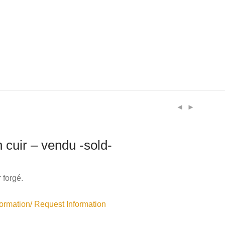
 cuir – vendu -sold-
r forgé.
rmation/ Request Information