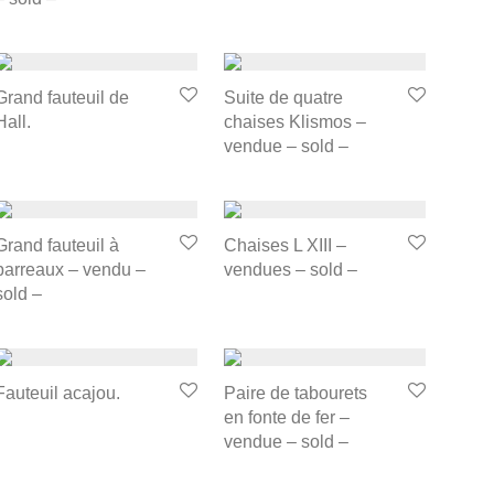
Grand fauteuil de
Suite de quatre
Hall.
chaises Klismos –
vendue – sold –
Grand fauteuil à
Chaises L XIII –
barreaux – vendu –
vendues – sold –
sold –
Fauteuil acajou.
Paire de tabourets
en fonte de fer –
vendue – sold –