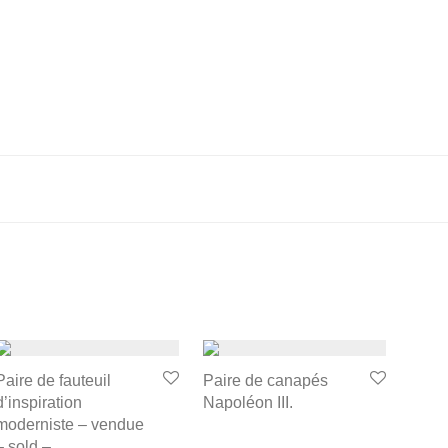
Paire de fauteuil
Paire de canapés
d’inspiration
Napoléon III.
moderniste – vendue
– sold –