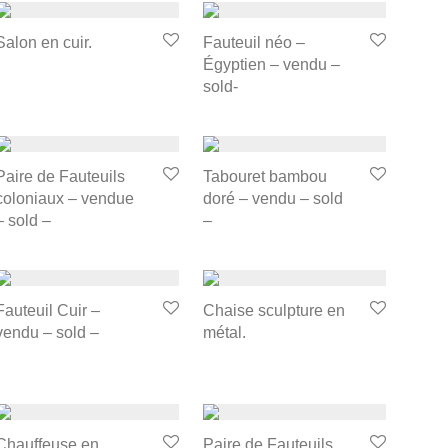
Salon en cuir.
Fauteuil néo –
Égyptien – vendu –
sold-
Paire de Fauteuils
Tabouret bambou
coloniaux – vendue
doré – vendu – sold
– sold –
–
Fauteuil Cuir –
Chaise sculpture en
vendu – sold –
métal.
Chauffeuse en
Paire de Fauteuils