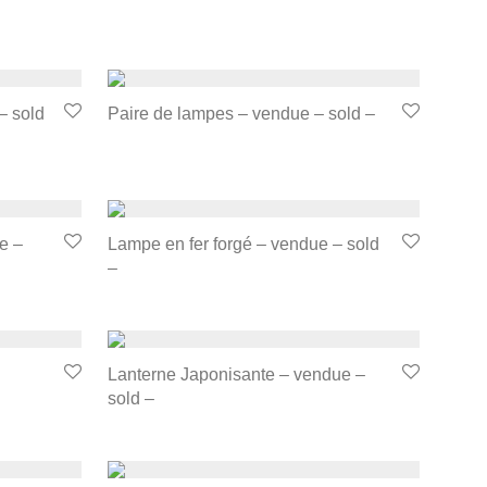
– sold
Paire de lampes – vendue – sold –
e –
Lampe en fer forgé – vendue – sold
–
Lanterne Japonisante – vendue –
sold –