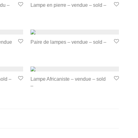
ndu –
Lampe en pierre – vendue – sold –
vendue
Paire de lampes – vendue – sold –
sold –
Lampe Africaniste – vendue – sold
–