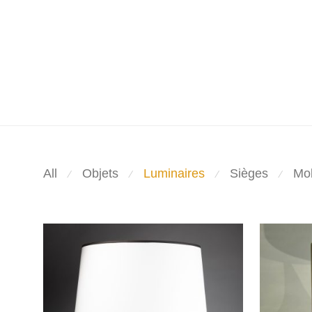
All
Objets
Luminaires
Sièges
Mob
⁄
⁄
⁄
⁄