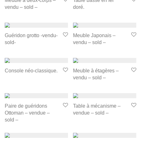
Meuble à deux-corps –
Table basse en fer
vendu – sold –
doré.
Guéridon grotto -vendu-
Meuble Japonais –
sold-
vendu – sold –
Console néo-classique.
Meuble à étagères –
vendu – sold –
Paire de guéridons
Table à mécanisme –
Ottoman – vendue –
vendue – sold –
sold –