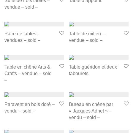
Suite de trois tables –
Table d’appoint.
vendue – sold –
Paire de tables –
Table de milieu –
vendues – sold –
vendue – sold –
Table en chêne Arts &
Table guéridon et deux
Crafts – vendue – sold
tabourets.
–
Paravent en bois doré –
Bureau en chêne par
vendu – sold –
« Jacques Adnet » –
vendu – sold –