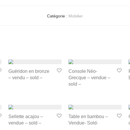
Catégorie :
Mobilier
Guéridon en bronze
Console Néo-
– vendu – sold –
Grecque – vendue –
sold –
Sellette acajou –
Table en bambou –
vendue – sold –
Vendue- Sold-