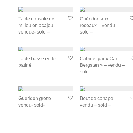
Table console de
Guéridon aux
milieu en acajou-
roseaux – vendu –
vendue- sold –
sold –
Table basse en fer
Cabinet par « Carl
patiné.
Bergsten » – vendu –
sold –
Guéridon grotto -
Bout de canapé –
vendu- sold-
vendu – sold –