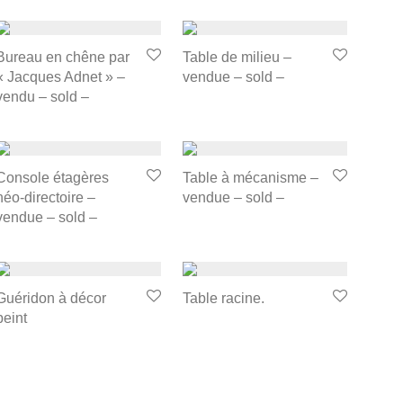
Bureau en chêne par
Table de milieu –
« Jacques Adnet » –
vendue – sold –
vendu – sold –
Console étagères
Table à mécanisme –
néo-directoire –
vendue – sold –
vendue – sold –
Guéridon à décor
Table racine.
peint