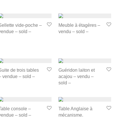
Sellette vide-poche –
Meuble à étagères –
vendue – sold –
vendu – sold –
Suite de trois tables
Guéridon laiton et
– vendue – sold –
acajou – vendu –
sold –
Table console –
Table Anglaise à
vendue – sold –
mécanisme.