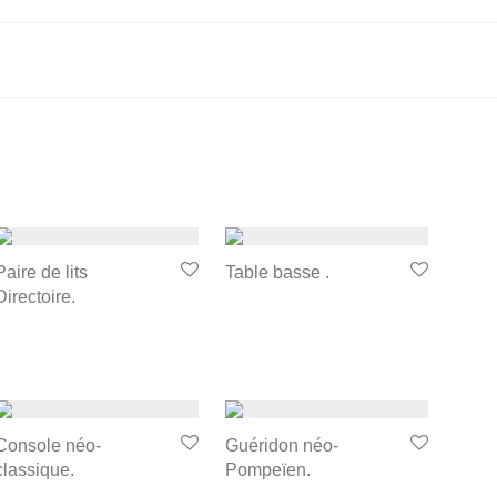
Paire de lits
Table basse .
Directoire.
Console néo-
Guéridon néo-
classique.
Pompeïen.