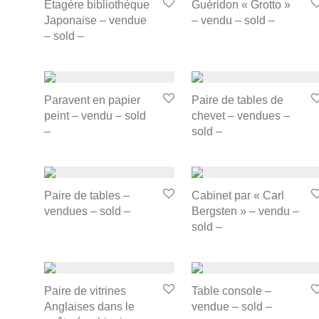
Étagère bibliothèque
Guéridon « Grotto »
Japonaise – vendue
– vendu – sold –
– sold –
Paravent en papier
Paire de tables de
peint – vendu – sold
chevet – vendues –
–
sold –
Paire de tables –
Cabinet par « Carl
vendues – sold –
Bergsten » – vendu –
sold –
Paire de vitrines
Table console –
Anglaises dans le
vendue – sold –