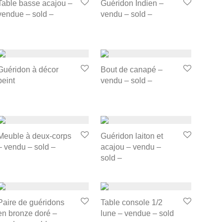
Table basse acajou –
Guéridon Indien –
vendue – sold –
vendu – sold –
Guéridon à décor
Bout de canapé –
peint
vendu – sold –
Meuble à deux-corps
Guéridon laiton et
– vendu – sold –
acajou – vendu –
sold –
Paire de guéridons
Table console 1/2
en bronze doré –
lune – vendue – sold