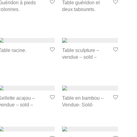
Guéridon à pieds
Table guéridon et
colonnes.
deux tabourets.
Table racine.
Table sculpture –
vendue – sold –
Sellette acajou –
Table en bambou –
vendue – sold –
Vendue- Sold-