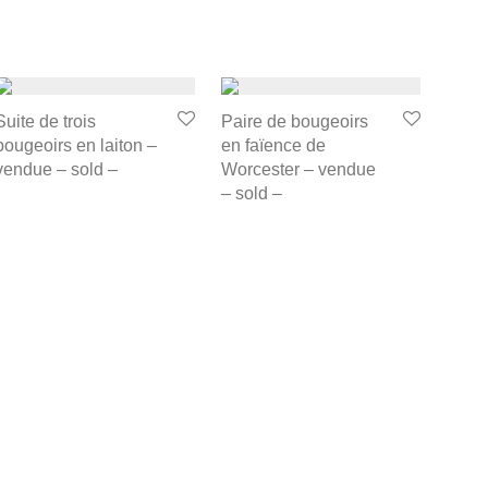
Suite de trois
Paire de bougeoirs
bougeoirs en laiton –
en faïence de
vendue – sold –
Worcester – vendue
– sold –