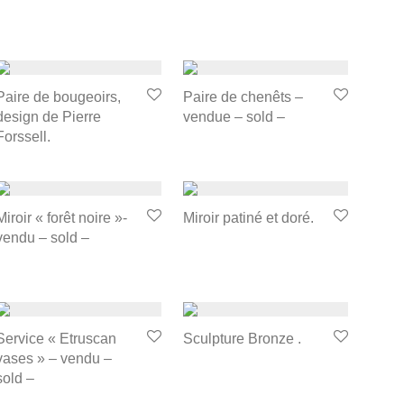
Paire de bougeoirs,
Paire de chenêts –
design de Pierre
vendue – sold –
Forssell.
Miroir « forêt noire »-
Miroir patiné et doré.
vendu – sold –
Service « Etruscan
Sculpture Bronze .
vases » – vendu –
sold –