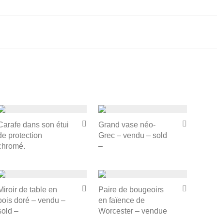
Carafe dans son étui
Grand vase néo-
de protection
Grec – vendu – sold
chromé.
–
Miroir de table en
Paire de bougeoirs
bois doré – vendu –
en faïence de
sold –
Worcester – vendue