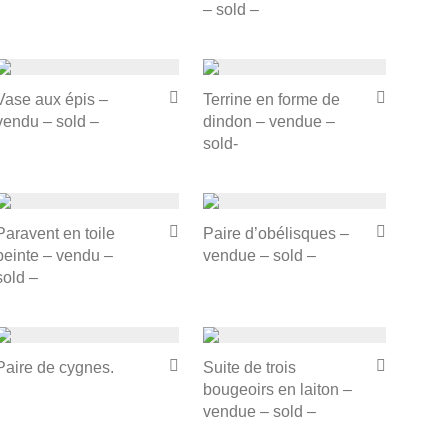
– sold –
Vase aux épis –
Terrine en forme de
vendu – sold –
dindon – vendue –
sold-
Paravent en toile
Paire d’obélisques –
peinte – vendu –
vendue – sold –
sold –
Paire de cygnes.
Suite de trois
bougeoirs en laiton –
vendue – sold –